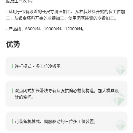
度及生产效率。
- 适用于带有段差的长尺寸挤压加工、从柱状坯料开始的多工位加
工、从钣金坯料开始的冷锻加工、使用闭塞装置的冷锻加工。
- 产品线：6300kN、10000kN、12000kN。
优势
连杆模式・多工位冷锻用。
双点闭式加长滑块导轨及强抗偏心载荷构造，加大模具设
计的空间。
可装备机械式、伺服驱动的三位多工位装置。