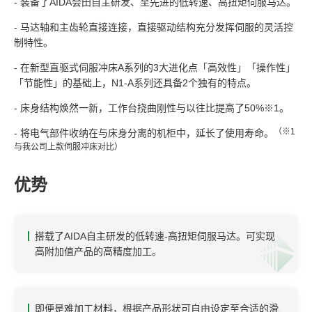
- 装备了AIDA会田自主研发、至先进的低转速、高扭矩伺服马达。
- 马达轴和主齿轮直接连接，直接驱动结构充分发挥伺服的灵活控
制特性。
- 在新型直驱式伺服冲床A系列的3大进化点「高效性」「操作性」
「节能性」的基础上，N1-A系列还具备2个独有的特点。
- 床身结构焕然一新，工作台挠曲刚性与以往比提高了50%※1。
（※1
- 将电气部件收纳在与床身分离的机柜中，延长了使用寿命。
与我公司上款伺服冲床对比）
优势
搭载了AIDA自主研发的低转速-高扭矩伺服马达。可实现
高附加值产品的高精度加工。
即便是难加工材料，根据产品形状可自由设定至合适的滑