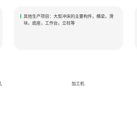
其他生产项目：大型冲床的主要构件，横梁，滑
块，底座，工作台，立柱等
机
加工机
服务中心
投资者相关
联系我们
售后服务
投资者关系
联系方式