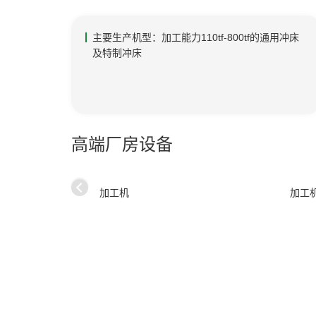
主要生产机型：加工能力110tf-800tf的通用冲床
及特制冲床
高端厂房设备
加工机
加工
首页
公司概要
产品信息
公司概要
通用冲床