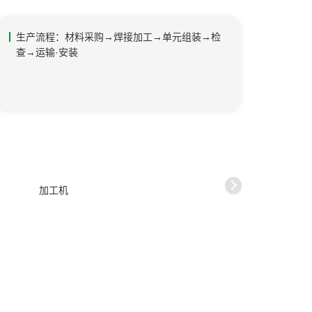
生产流程：材料采购→焊接加工→单元组装→检
查→运输·安装
加工机
加工机
关注我们