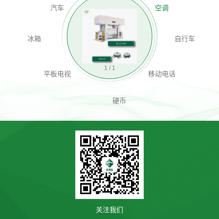
汽车
空调
冰箱
自行车
1
/
1
平板电视
移动电话
硬币
关注我们